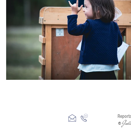
Report
Juli
©