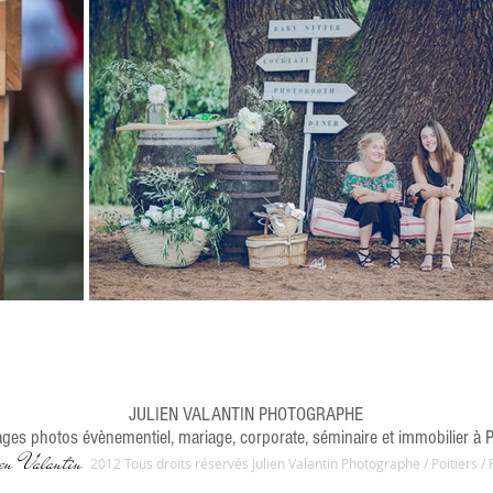
JULIEN VALANTIN PHOTOGRAPHE
ages
photos évènementiel, mariage, corporate, séminaire et immobilier à P
en Valantin
​2012
Tous droits réservés
Julien Valantin Photographe / Poitiers /