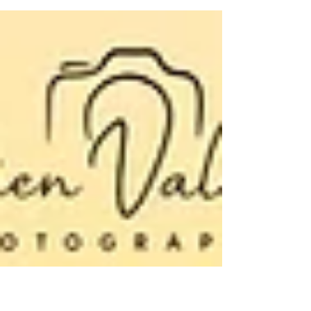
une légende s'est endormie. Plus qu'une
simple Porsche abandonnée; c'est une œuvre
d'art suspendue dans le temps, un témoignage
silencieux de la passion automobile et des
destins croisés. Une vision qui invite à
imaginer le passé glorieux et le futur rêvé
d'une icône en devenir.